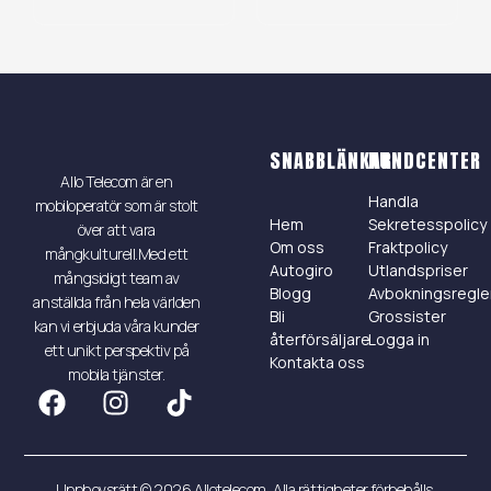
SNABBLÄNKAR
KUNDCENTER
Allo Telecom är en
Handla
mobiloperatör som är stolt
Hem
Sekretesspolicy
över att vara
Om oss
Fraktpolicy
mångkulturell.Med ett
Autogiro
Utlandspriser
mångsidigt team av
Blogg
Avbokningsregle
anställda från hela världen
Bli
Grossister
kan vi erbjuda våra kunder
återförsäljare
Logga in
ett unikt perspektiv på
Kontakta oss
mobila tjänster.
Upphovsrätt © 2026 Allotelecom, Alla rättigheter förbehålls.