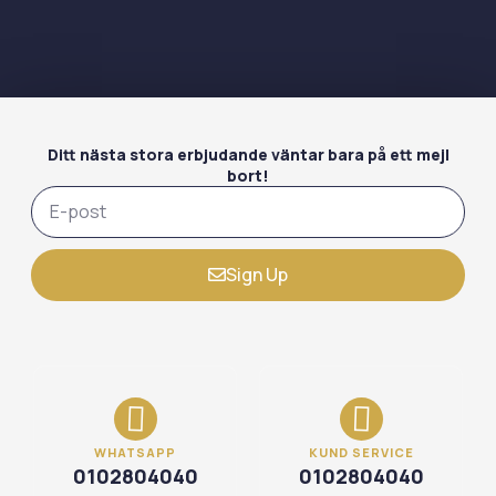
Ditt nästa stora erbjudande väntar bara på ett mejl
bort!
Sign Up
WHATSAPP
KUND SERVICE
0102804040
0102804040