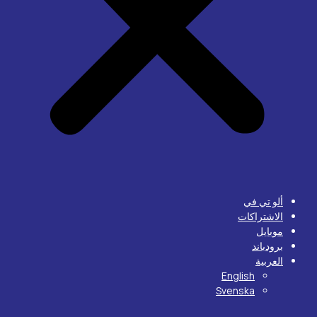
ألو تي في
الاشتراكات
موبايل
برودباند
العربية
English
Svenska