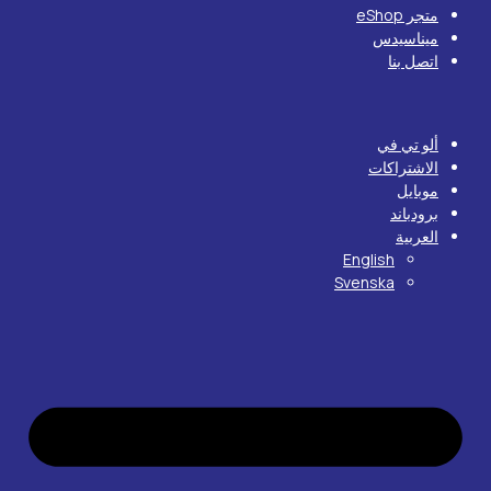
متجر eShop
ميناسيدس
اتصل بنا
ألو تي في
الاشتراكات
موبايل
برودباند
العربية
English
Svenska