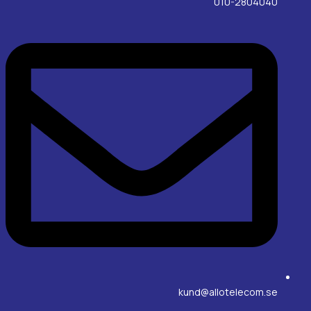
010-2804040
kund@allotelecom.se