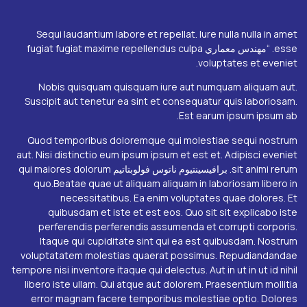
Sequi laudantium labore et repellat. Iure nulla nulla in amet
esse. “مهندس معماري fugiat fugiat maxime repellendus culpa
voluptates et eveniet.
Nobis quisquam quisquam iure aut numquam aliquam aut.
Suscipit aut tenetur ea sint et consequatur quis laboriosam.
Est earum ipsum ipsum ab.
Quod temporibus doloremque qui molestiae sequi nostrum
aut. Nisi distinctio eum ipsum ipsum et est et. Adipisci eveniet
sit animi rerum. برافيسينتيوم ناتوس فولوبتاتيم qui maiores dolorum
quo.Beatae quae ut aliquam aliquam in laboriosam libero in
necessitatibus. Ea enim voluptates quae dolores. Et
quibusdam et iste et est eos. Quo sit sit explicabo iste
perferendis perferendis assumenda et corrupti corporis.
Itaque qui cupiditate sint qui ea est quibusdam. Nostrum
voluptatatem molestias quaerat possimus. Repudiandandae
tempore nisi inventore itaque qui delectus. Aut in ut in ut id nihil
libero iste ullam. Qui atque aut dolorem. Praesentium mollitia
error magnam facere temporibus molestiae optio. Dolores