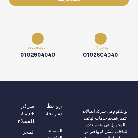
واتس آب
خدمة العملاء
0102804040
0102804040
روابط
مركز
ألو تليكوم هي شركة اتصالات
سريعة
خدمة
تتميز بتقديم خدمات الهاتف
العملاء
المحمول في بيئة متعددة
الصفحة
الثقافات. تتمثل قوتها في تنوع
المتجر
الرئيسية