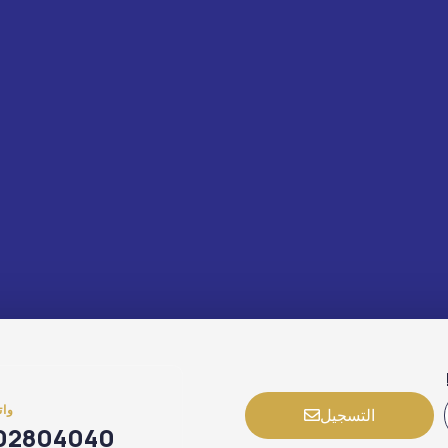
وات
التسجيل
02804040