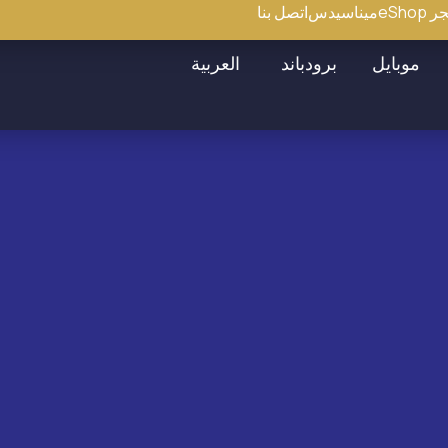
eShop
ميناسيدس
اتصل بنا
موبايل
برودباند
العربية