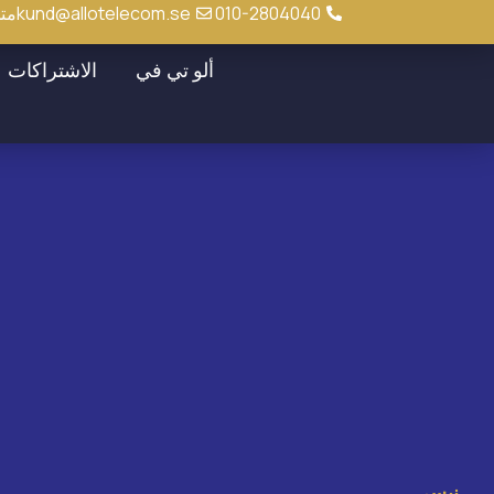
010-2804040
kund@allotelecom.se
متجر 
ألو تي في
الاشتراكات
نيسي