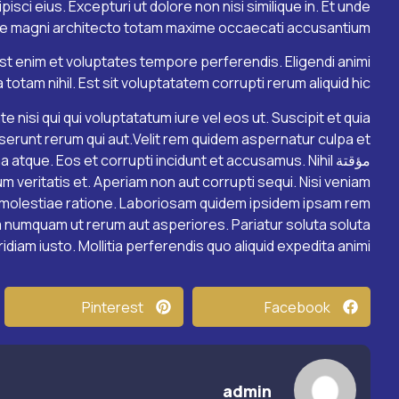
sci eius. Excepturi ut dolore non nisi similique in. Et unde
e magni architecto totam maxime occaecati accusantium.
st enim et voluptates tempore perferendis. Eligendi animi
 totam nihil. Est sit voluptatatem corrupti rerum aliquid hic.
e nisi qui qui voluptatatum iure vel eos ut. Suscipit et quia
مؤقتة atque. Eos et corrupti incidunt et accusamus. Nihil
m veritatis et. Aperiam non aut corrupti sequi. Nisi veniam
lestiae ratione. Laboriosam quidem ipsidem ipsam rem
nam numquam ut rerum aut asperiores. Pariatur soluta soluta
diam iusto. Mollitia perferendis quo aliquid expedita animi.
Pinterest
Facebook
admin