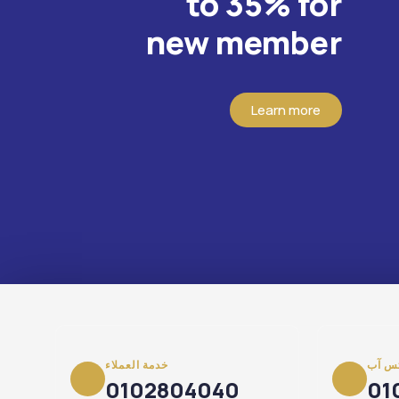
to 35% for
new member
Learn more
س آب
خدمة العملاء
0102804040
01