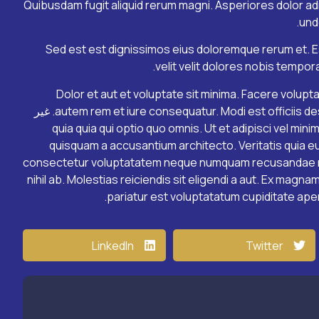
Quibusdam fugit aliquid rerum magni. Asperiores dolor adipi
und
Sed est est dignissimos eius doloremque rerum et. E
velit velit dolores nobis tempora
Dolor et aut et voluptate sit minima. Facere voluptat
autem rem et iure consequatur. Modi est officiis deserunt rerum qui aut.Velit rem quidem aspernatur culpa et. غير
quia quia qui optio quo omnis. Ut et adipisci vel minima 
quisquam a accusantium architecto. Veritatis quia eu
consectetur voluptatatem neque numquam recusandae mo
nihil ab. Molestias reiciendis sit eligendi a aut. Ex mag
pariatur est voluptatatum cupiditate aperi
LinkedIn
Twitter