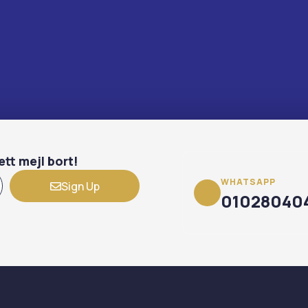
ett mejl bort!
WHATSAPP
Sign Up
01028040