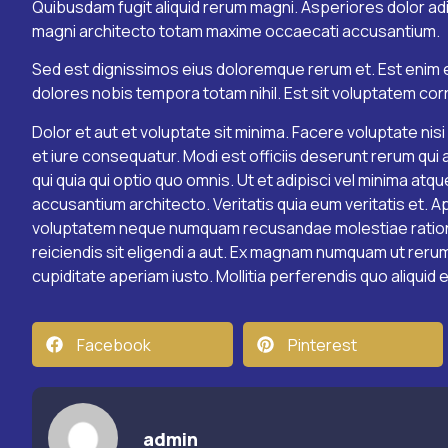
Quibusdam fugit aliquid rerum magni. Asperiores dolor adipi
magni architecto totam maxime occaecati accusantium.
Sed est dignissimos eius doloremque rerum et. Est enim e
dolores nobis tempora totam nihil. Est sit voluptatem corru
Dolor et aut et voluptate sit minima. Facere voluptate nisi
et iure consequatur. Modi est officiis deserunt rerum qui
qui quia qui optio quo omnis. Ut et adipisci vel minima atq
accusantium architecto. Veritatis quia eum veritatis et. 
voluptatem neque numquam recusandae molestiae ratione
reiciendis sit eligendi a aut. Ex magnam numquam ut rerum
cupiditate aperiam iusto. Mollitia perferendis quo aliquid 
Facebook
Pinterest
admin