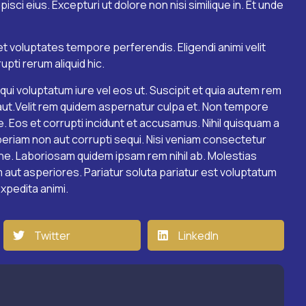
sci eius. Excepturi ut dolore non nisi similique in. Et unde
t voluptates tempore perferendis. Eligendi animi velit
pti rerum aliquid hic.
 qui voluptatum iure vel eos ut. Suscipit et quia autem rem
 aut.Velit rem quidem aspernatur culpa et. Non tempore
ue. Eos et corrupti incidunt et accusamus. Nihil quisquam a
Aperiam non aut corrupti sequi. Nisi veniam consectetur
. Laboriosam quidem ipsam rem nihil ab. Molestias
 aut asperiores. Pariatur soluta pariatur est voluptatum
expedita animi.
Twitter
LinkedIn