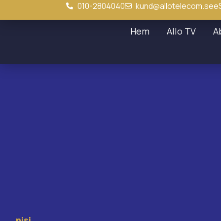
010-2804040
kund@allotelecom.se
e
Hem
Allo TV
A
nisi