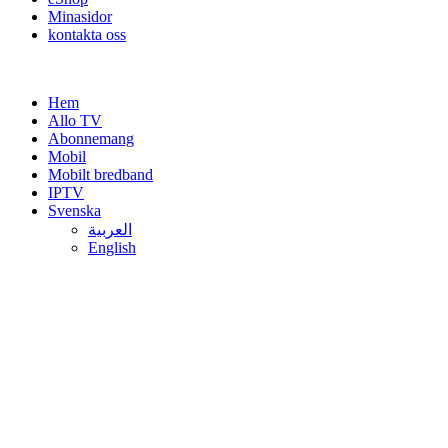
Minasidor
kontakta oss
Hem
Allo TV
Abonnemang
Mobil
Mobilt bredband
IPTV
Svenska
العربية
English